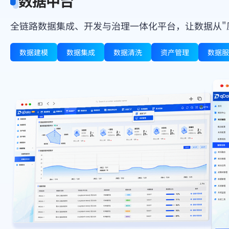
数据中台
全链路数据集成、开发与治理一体化平台，让数据从"
数据建模
数据集成
数据清洗
资产管理
数据服