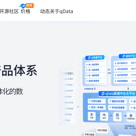
开源社区
价格
动态
关于qData
产品体系
体化的数