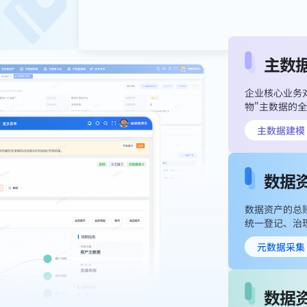
主数
企业核心业务
物"主数据的
主数据建模
数据
数据资产的总
统一登记、治
元数据采集
数据