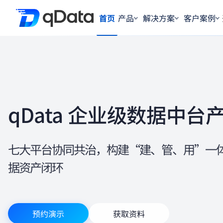
首页
产品
解决方案
客户案例
qData 企业级数据中台
七大平台协同共治，构建“建、管、用”一
据资产闭环
预约演示
获取资料