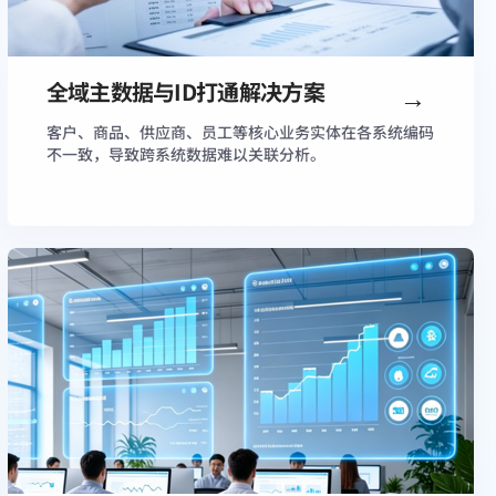
全域主数据与ID打通解决方案
查看详情
客户、商品、供应商、员工等核心业务实体在各系统编码
不一致，导致跨系统数据难以关联分析。