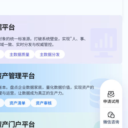
据平台
对象的统一标准源。打破系统壁垒，实现"人、事、
全域一致、实时分发与权威管控。
主数据质量
主数据分发
资产管理平台
账本。盘点企业数据家底，量化数据价值，实现资产的
理与运营，让数据成为真正的生产力。
申请试用
资产清单
资产审核
微信咨询
资产门户平台