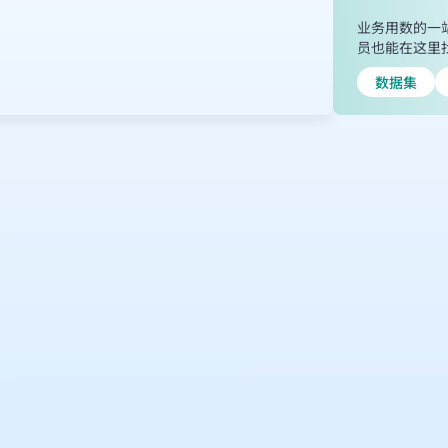
业务用数的一
员也能在这里
数据集